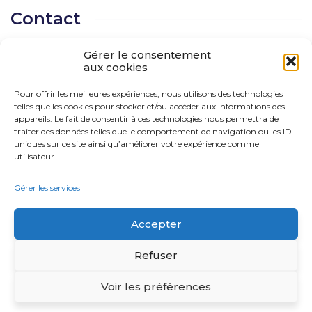
Contact
Gérer le consentement
CP 278 Saint-Sauveur, Québec, J0R 1R0 Québec
aux cookies
514 666-0111
Pour offrir les meilleures expériences, nous utilisons des technologies
telles que les cookies pour stocker et/ou accéder aux informations des
solutions@cogitas.ca
appareils. Le fait de consentir à ces technologies nous permettra de
traiter des données telles que le comportement de navigation ou les ID
uniques sur ce site ainsi qu’améliorer votre expérience comme
utilisateur.
Suivez-nous !
Gérer les services
Accepter
Refuser
Voir les préférences
2026
© Tous droits réservés | COGITAS